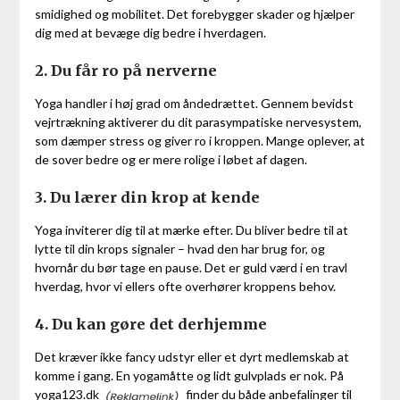
smidighed og mobilitet. Det forebygger skader og hjælper
dig med at bevæge dig bedre i hverdagen.
2. Du får ro på nerverne
Yoga handler i høj grad om åndedrættet. Gennem bevidst
vejrtrækning aktiverer du dit parasympatiske nervesystem,
som dæmper stress og giver ro i kroppen. Mange oplever, at
de sover bedre og er mere rolige i løbet af dagen.
3. Du lærer din krop at kende
Yoga inviterer dig til at mærke efter. Du bliver bedre til at
lytte til din krops signaler – hvad den har brug for, og
hvornår du bør tage en pause. Det er guld værd i en travl
hverdag, hvor vi ellers ofte overhører kroppens behov.
4. Du kan gøre det derhjemme
Det kræver ikke fancy udstyr eller et dyrt medlemskab at
komme i gang. En yogamåtte og lidt gulvplads er nok. På
yoga123.dk
finder du både anbefalinger til