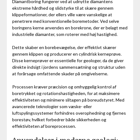
Diamantboring fungerer ved at udnytte diamantens
ekstreme hårdhed og slidstyrke til at skære gennem
klippeformationer, der ellers ville være vanskelige at
penetrere med konventionelle boremetoder. Ved selve
boringens kerne anvendes en borekrone, der er belagt med
industrielle diamanter, som roterer med høj hastighed.
Dette skaber en borebevægelse, der effektivt skærer
gennem klippen og producerer en cylindrisk kerneprøve.
Disse kerneprøver er essentielle for geologer, da de giver
direkte indsigt i jordens sammensætning og struktur uden
at forårsage omfattende skader på omgivelserne.
Processen kræver præcision og omhyggelig kontrol af
boretrykket og rotationshastigheden, for at maksimere
effektiviteten og minimere slitagen på boreudstyret. Med
avancerede teknologier som væske- eller
luftspylingssystemer forhindres overophedning og fjernes
borestøv, hvilket forbedrer både sikkerheden og
effektiviteten af boreprocessen.