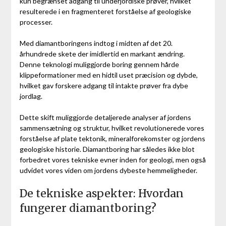
kun begrænset adgang til underjordiske prøver, hvilket
resulterede i en fragmenteret forståelse af geologiske
processer.
Med diamantboringens indtog i midten af det 20.
århundrede skete der imidlertid en markant ændring.
Denne teknologi muliggjorde boring gennem hårde
klippeformationer med en hidtil uset præcision og dybde,
hvilket gav forskere adgang til intakte prøver fra dybe
jordlag.
Dette skift muliggjorde detaljerede analyser af jordens
sammensætning og struktur, hvilket revolutionerede vores
forståelse af plate tektonik, mineralforekomster og jordens
geologiske historie. Diamantboring har således ikke blot
forbedret vores tekniske evner inden for geologi, men også
udvidet vores viden om jordens dybeste hemmeligheder.
De tekniske aspekter: Hvordan
fungerer diamantboring?