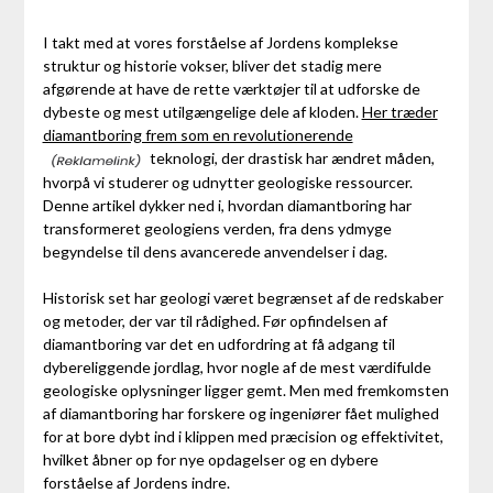
I takt med at vores forståelse af Jordens komplekse
struktur og historie vokser, bliver det stadig mere
afgørende at have de rette værktøjer til at udforske de
dybeste og mest utilgængelige dele af kloden.
Her træder
diamantboring frem som en revolutionerende
teknologi, der drastisk har ændret måden,
hvorpå vi studerer og udnytter geologiske ressourcer.
Denne artikel dykker ned i, hvordan diamantboring har
transformeret geologiens verden, fra dens ydmyge
begyndelse til dens avancerede anvendelser i dag.
Historisk set har geologi været begrænset af de redskaber
og metoder, der var til rådighed. Før opfindelsen af
diamantboring var det en udfordring at få adgang til
dybereliggende jordlag, hvor nogle af de mest værdifulde
geologiske oplysninger ligger gemt. Men med fremkomsten
af diamantboring har forskere og ingeniører fået mulighed
for at bore dybt ind i klippen med præcision og effektivitet,
hvilket åbner op for nye opdagelser og en dybere
forståelse af Jordens indre.