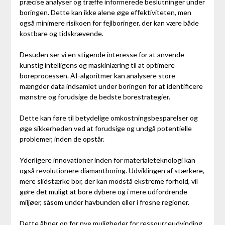
præcise analyser og træffe informerede beslutninger under
boringen. Dette kan ikke alene øge effektiviteten, men
også minimere risikoen for fejlboringer, der kan være både
kostbare og tidskrævende.
Desuden ser vi en stigende interesse for at anvende
kunstig intelligens og maskinlæring til at optimere
boreprocessen. AI-algoritmer kan analysere store
mængder data indsamlet under boringen for at identificere
mønstre og forudsige de bedste borestrategier.
Dette kan føre til betydelige omkostningsbesparelser og
øge sikkerheden ved at forudsige og undgå potentielle
problemer, inden de opstår.
Yderligere innovationer inden for materialeteknologi kan
også revolutionere diamantboring. Udviklingen af stærkere,
mere slidstærke bor, der kan modstå ekstreme forhold, vil
gøre det muligt at bore dybere og i mere udfordrende
miljøer, såsom under havbunden eller i frosne regioner.
Dette åbner op for nye muligheder for ressourceudvinding