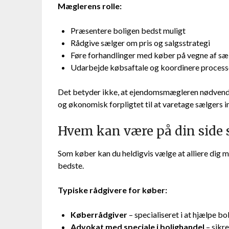
Mæglerens rolle:
Præsentere boligen bedst muligt
Rådgive sælger om pris og salgsstrategi
Føre forhandlinger med køber på vegne af sæ
Udarbejde købsaftale og koordinere proces
Det betyder ikke, at ejendomsmægleren nødvendigvi
og økonomisk forpligtet til at varetage sælgers i
Hvem kan være på din side
Som køber kan du heldigvis vælge at alliere dig m
bedste.
Typiske rådgivere for køber:
Køberrådgiver
– specialiseret i at hjælpe 
Advokat med speciale i bolighandel
– sikre