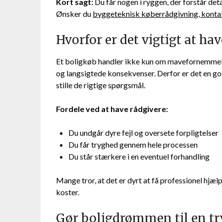
Kort sagt:
Du får nogen i ryggen, der forstår deta
Ønsker du
byggeteknisk køberrådgivning, konta
Hvorfor er det vigtigt at ha
Et boligkøb handler ikke kun om mavefornemmels
og langsigtede konsekvenser. Derfor er det en go
stille de rigtige spørgsmål.
Fordele ved at have rådgivere:
Du undgår dyre fejl og oversete forpligtelser
Du får tryghed gennem hele processen
Du står stærkere i en eventuel forhandling
Mange tror, at det er dyrt at få professionel hjæl
koster.
Gør boligdrømmen til en tr