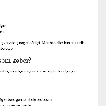
lger
sen
s vil dig noget dårligt. Men han eller hun er juridisk
nteresser.
 som køber?
ed egne rådgivere, der kun arbejder for dig og dit
boligkøbere gennem hele processen
r, at juraen er i orden