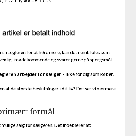
17, 2025
by
xocovino.dk
omsmægleren for at høre mere, kan det nemt føles som
 venlig, imødekommende og svarer gerne på spørgsmål.
leren arbejder for sælger
– ikke for dig som køber.
en af de største beslutninger i dit liv? Det ser vi nærmere
primært formål
mulige salg for sælgeren. Det indebærer at: