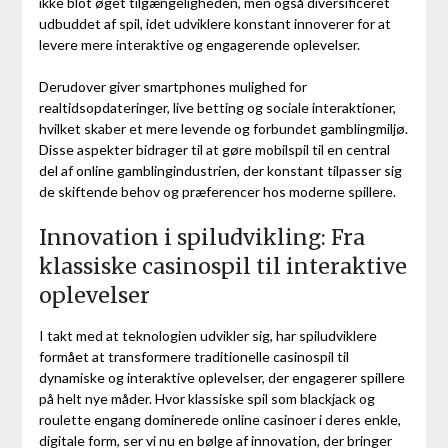
ikke blot øget tilgængeligheden, men også diversificeret
udbuddet af spil, idet udviklere konstant innoverer for at
levere mere interaktive og engagerende oplevelser.
Derudover giver smartphones mulighed for
realtidsopdateringer, live betting og sociale interaktioner,
hvilket skaber et mere levende og forbundet gamblingmiljø.
Disse aspekter bidrager til at gøre mobilspil til en central
del af online gamblingindustrien, der konstant tilpasser sig
de skiftende behov og præferencer hos moderne spillere.
Innovation i spiludvikling: Fra
klassiske casinospil til interaktive
oplevelser
I takt med at teknologien udvikler sig, har spiludviklere
formået at transformere traditionelle casinospil til
dynamiske og interaktive oplevelser, der engagerer spillere
på helt nye måder. Hvor klassiske spil som blackjack og
roulette engang dominerede online casinoer i deres enkle,
digitale form, ser vi nu en bølge af innovation, der bringer