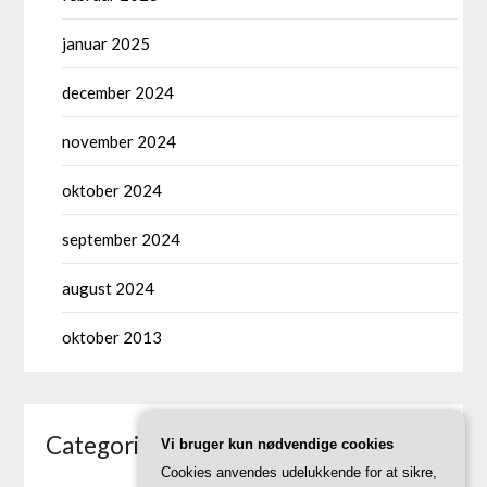
januar 2025
december 2024
november 2024
oktober 2024
september 2024
august 2024
oktober 2013
Categories
Vi bruger kun nødvendige cookies
Cookies anvendes udelukkende for at sikre,