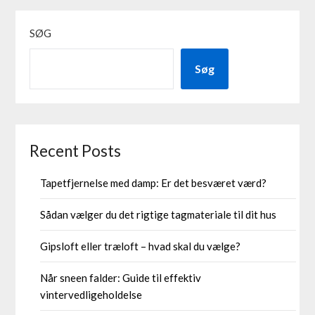
SØG
Søg
Recent Posts
Tapetfjernelse med damp: Er det besværet værd?
Sådan vælger du det rigtige tagmateriale til dit hus
Gipsloft eller træloft – hvad skal du vælge?
Når sneen falder: Guide til effektiv
vintervedligeholdelse