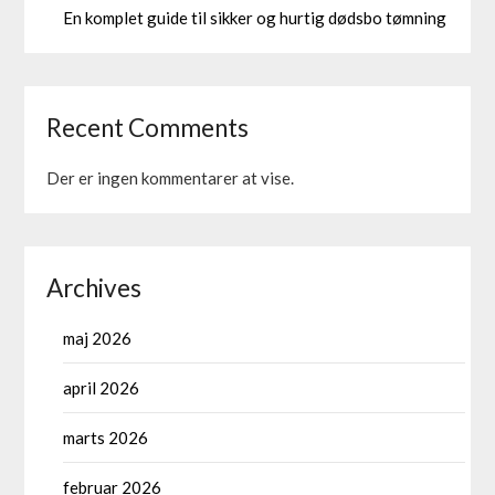
En komplet guide til sikker og hurtig dødsbo tømning
Recent Comments
Der er ingen kommentarer at vise.
Archives
maj 2026
april 2026
marts 2026
februar 2026