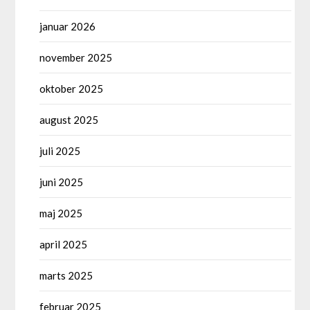
januar 2026
november 2025
oktober 2025
august 2025
juli 2025
juni 2025
maj 2025
april 2025
marts 2025
februar 2025