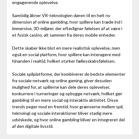
engagerende oplevelse.
Samtidig åbner VR-teknologien døren til en helt ny
dimension af online gambling, hvor spillere kan træde ind i
immersive, 3D-miljøer, der efterligner følelsen af at være i
et fysisk casino, alt sammen fra deres mobile enheder.
Dette skaber ikke blot en mere realistisk oplevelse, men
også en social platform, hvor spillere kan interagere med
hinanden i realtid, hvilket styrker fællesskabsfølelsen.
Sociale spilplatforme, der kombinerer de bedste elementer
fra sociale netværk og online gaming, giver desuden
mulighed for, at spillerne kan dele deres oplevelser,
konkurrere i turneringer og opbygge netværk, hvilket gør
gambling til en mere social og interaktiv aktivitet. Disse
trends peger mod en fremtid, hvor grænserne mellem spil,
teknologi og sociale interaktioner bliver stadig mere
udviskede, og hvor online gambling bliver en integreret del
af den digitale livsstil.