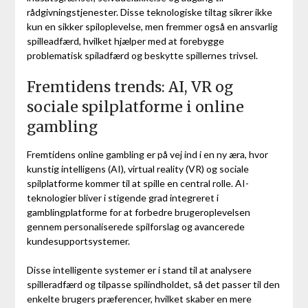
rådgivningstjenester. Disse teknologiske tiltag sikrer ikke
kun en sikker spiloplevelse, men fremmer også en ansvarlig
spilleadfærd, hvilket hjælper med at forebygge
problematisk spiladfærd og beskytte spillernes trivsel.
Fremtidens trends: AI, VR og
sociale spilplatforme i online
gambling
Fremtidens online gambling er på vej ind i en ny æra, hvor
kunstig intelligens (AI), virtual reality (VR) og sociale
spilplatforme kommer til at spille en central rolle. AI-
teknologier bliver i stigende grad integreret i
gamblingplatforme for at forbedre brugeroplevelsen
gennem personaliserede spilforslag og avancerede
kundesupportsystemer.
Disse intelligente systemer er i stand til at analysere
spilleradfærd og tilpasse spilindholdet, så det passer til den
enkelte brugers præferencer, hvilket skaber en mere