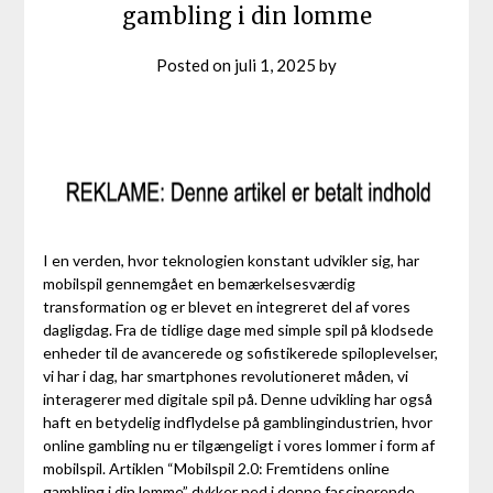
gambling i din lomme
Posted on
juli 1, 2025
by
I en verden, hvor teknologien konstant udvikler sig, har
mobilspil gennemgået en bemærkelsesværdig
transformation og er blevet en integreret del af vores
dagligdag. Fra de tidlige dage med simple spil på klodsede
enheder til de avancerede og sofistikerede spiloplevelser,
vi har i dag, har smartphones revolutioneret måden, vi
interagerer med digitale spil på. Denne udvikling har også
haft en betydelig indflydelse på gamblingindustrien, hvor
online gambling nu er tilgængeligt i vores lommer i form af
mobilspil. Artiklen “Mobilspil 2.0: Fremtidens online
gambling i din lomme” dykker ned i denne fascinerende