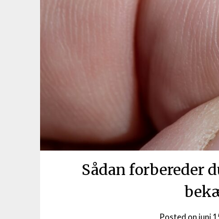
Sådan forbereder d
bek
Posted on
juni 