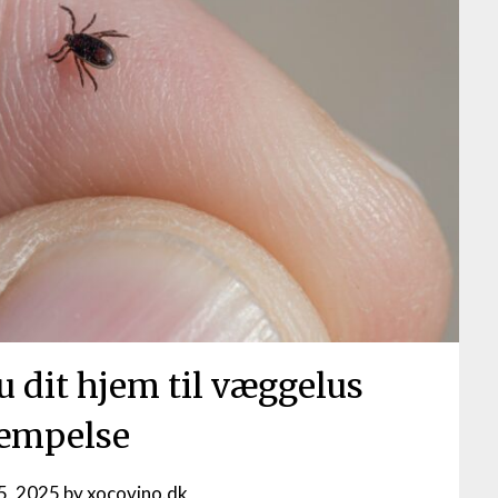
u dit hjem til væggelus
æmpelse
15, 2025
by
xocovino.dk