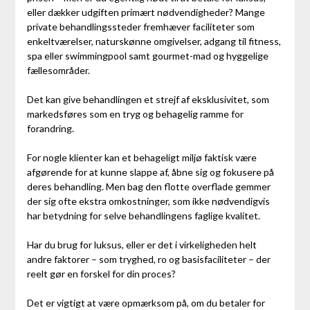
eller dækker udgiften primært nødvendigheder? Mange
private behandlingssteder fremhæver faciliteter som
enkeltværelser, naturskønne omgivelser, adgang til fitness,
spa eller swimmingpool samt gourmet-mad og hyggelige
fællesområder.
Det kan give behandlingen et strejf af eksklusivitet, som
markedsføres som en tryg og behagelig ramme for
forandring.
For nogle klienter kan et behageligt miljø faktisk være
afgørende for at kunne slappe af, åbne sig og fokusere på
deres behandling. Men bag den flotte overflade gemmer
der sig ofte ekstra omkostninger, som ikke nødvendigvis
har betydning for selve behandlingens faglige kvalitet.
Har du brug for luksus, eller er det i virkeligheden helt
andre faktorer – som tryghed, ro og basisfaciliteter – der
reelt gør en forskel for din proces?
Det er vigtigt at være opmærksom på, om du betaler for