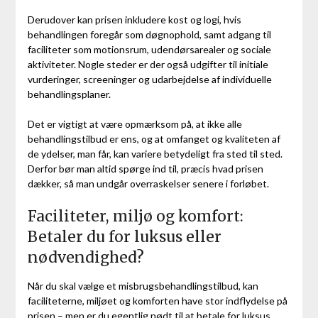
Derudover kan prisen inkludere kost og logi, hvis
behandlingen foregår som døgnophold, samt adgang til
faciliteter som motionsrum, udendørsarealer og sociale
aktiviteter. Nogle steder er der også udgifter til initiale
vurderinger, screeninger og udarbejdelse af individuelle
behandlingsplaner.
Det er vigtigt at være opmærksom på, at ikke alle
behandlingstilbud er ens, og at omfanget og kvaliteten af
de ydelser, man får, kan variere betydeligt fra sted til sted.
Derfor bør man altid spørge ind til, præcis hvad prisen
dækker, så man undgår overraskelser senere i forløbet.
Faciliteter, miljø og komfort:
Betaler du for luksus eller
nødvendighed?
Når du skal vælge et misbrugsbehandlingstilbud, kan
faciliteterne, miljøet og komforten have stor indflydelse på
prisen – men er du egentlig nødt til at betale for luksus,