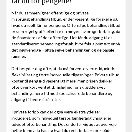
får du for pengene?
Når du sammenligner offentlige og private
misbrugsbehandlingstilbud, er der væsentlige forskelle på,
hvad du reelt får for pengene. Offentlige behandlingstilbud
er som regel gratis eller har en meget lav brugerbetaling, da
de finansieres af det offentlige. Her får du adgang til et
standardiseret behandlingsforløb, hvor fokus primært er på
det nødvendige – altså selve behandlingen og de basale
rammer.
Det betyder dog ofte, at du må forvente ventetid, mindre
fleksibilitet og færre individuelle tilpasninger. Private tilbud
koster til gengæld væsentligt mere, men prisen dækker
ofte over kort ventetid, mulighed for skræddersyet
behandling, mere tid med specialiserede behandlere og
adgang til bedre faciliteter.
I private forløb kan der også være ekstra ydelser
inkluderet, som individuel terapi, familierådgivning eller
udvidet efterbehandling. Det er derfor vigtigt at overveje,
hvilke behov du har, og hvad du reelt betaler for – både