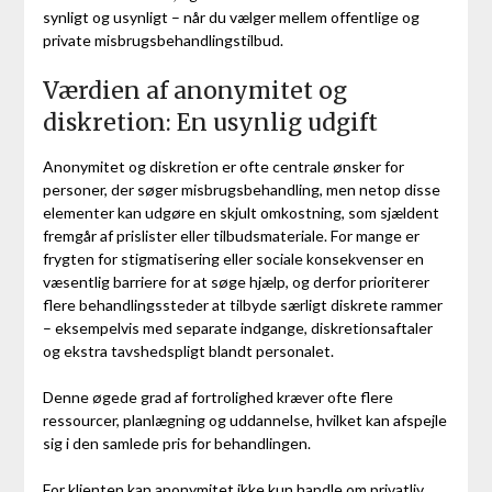
synligt og usynligt – når du vælger mellem offentlige og
private misbrugsbehandlingstilbud.
Værdien af anonymitet og
diskretion: En usynlig udgift
Anonymitet og diskretion er ofte centrale ønsker for
personer, der søger misbrugsbehandling, men netop disse
elementer kan udgøre en skjult omkostning, som sjældent
fremgår af prislister eller tilbudsmateriale. For mange er
frygten for stigmatisering eller sociale konsekvenser en
væsentlig barriere for at søge hjælp, og derfor prioriterer
flere behandlingssteder at tilbyde særligt diskrete rammer
– eksempelvis med separate indgange, diskretionsaftaler
og ekstra tavshedspligt blandt personalet.
Denne øgede grad af fortrolighed kræver ofte flere
ressourcer, planlægning og uddannelse, hvilket kan afspejle
sig i den samlede pris for behandlingen.
For klienten kan anonymitet ikke kun handle om privatliv,