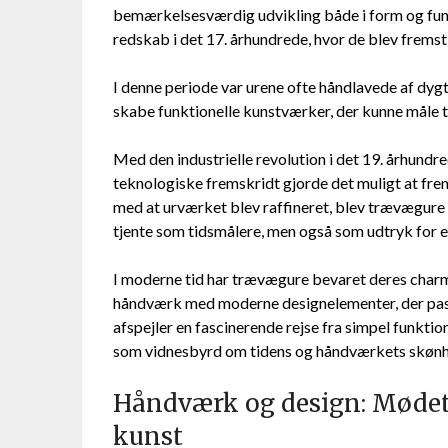
bemærkelsesværdig udvikling både i form og fun
redskab i det 17. århundrede, hvor de blev frem
I denne periode var urene ofte håndlavede af dyg
skabe funktionelle kunstværker, der kunne måle t
Med den industrielle revolution i det 19. århun
teknologiske fremskridt gjorde det muligt at fre
med at urværket blev raffineret, blev trævægure
tjente som tidsmålere, men også som udtryk for el
I moderne tid har trævægure bevaret deres charme
håndværk med moderne designelementer, der passer
afspejler en fascinerende rejse fra simpel funktion
som vidnesbyrd om tidens og håndværkets skønh
Håndværk og design: Mødet
kunst