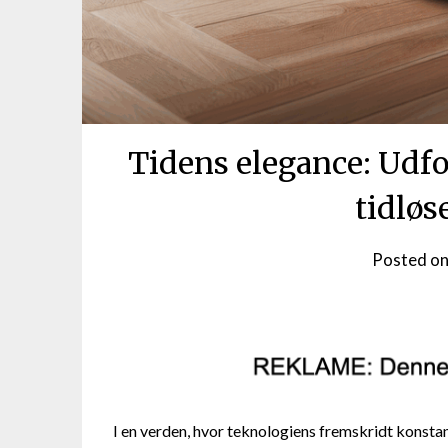
Tidens elegance: Udf
tidlø
Posted o
I en verden, hvor teknologiens fremskridt konstant