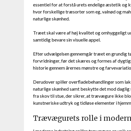
essentiel for at forstå urets endelige æstetik og 
hvor forskellige træsorter som eg, valnød og mah
naturlige skønhed.
Træet skal være af høj kvalitet og omhyggeligt ud
samtidig bevare sin visuelle appel.
Efter udvælgelsen gennemgår træet en grundig tø
forvridninger, før det skæres og formes af dygti
historie gennem årernes mønstre og farvevariatione
Derudover spiller overfladebehandlinger som laker
naturlige skønhed samt beskytte det mod daglig s
fra skov til stue, der sikrer, at trævægure ikke 
kunstneriske udtryk og tidløse elementer i hjemm
Trævægurets rolle i modern
I moderne indretning spiller trævægure en unik ro