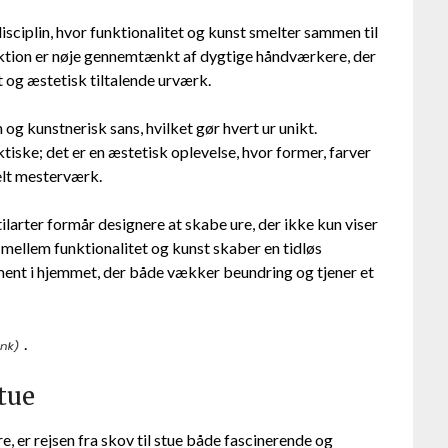
ciplin, hvor funktionalitet og kunst smelter sammen til
uktion er nøje gennemtænkt af dygtige håndværkere, der
t og æstetisk tiltalende urværk.
og kunstnerisk sans, hvilket gør hvert ur unikt.
tiske; det er en æstetisk oplevelse, hvor former, farver
elt mesterværk.
larter formår designere at skabe ure, der ikke kun viser
 mellem funktionalitet og kunst skaber en tidløs
ement i hjemmet, der både vækker beundring og tjener et
.
stue
 er rejsen fra skov til stue både fascinerende og