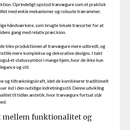
ktion. Oprindeligt opstod trævægure som et praktisk
stillet med enkle mekanismer og robuste trærammer.
tige håndværkere, som brugte lokale træsorter for at
idens gang med relativ præcision.
drede blev produktionen af trævægure mere udbredt, og
mstille mere komplekse og dekorative designs. I takt
 også et statussymbol i mange hjem, hvor de ikke kun
egance og stil.
 og tiltrækningskraft, idet de kombinerer traditionelt
 ind i den nutidige indretningsstil. Denne udvikling
alitet til tidløs æstetik, hvor trævægure fortsat står
ed.
 mellem funktionalitet og