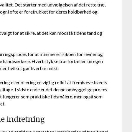
kvalitet. Det starter med udvælgelsen af det rette træ,
ogni ofte er foretrukket for deres holdbarhed og
valgt for at sikre, at det kan modstå tidens tand og
rringsproces for at minimere risikoen for revner og
ge håndværkere. Hvert stykke træ fortæller sin egen
r, hvilket gør hvert ur unikt.
ing eller oliering en vigtig rolle i at fremhæve træets
litage. I sidste ende er det denne omhyggelige proces
blot fungerer som praktiske tidsmålere, men også som
et.
e indretning
lle ved at tilføre rummet en kombination af traditionel