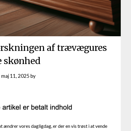
orskningen af trævægures
se skønhed
n
maj 11, 2025
by
 ændrer vores dagligdag, er der en vis trøst i at vende