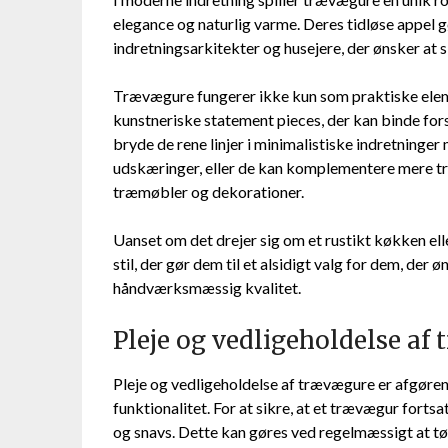
elegance og naturlig varme. Deres tidløse appel g
indretningsarkitekter og husejere, der ønsker at
Trævægure fungerer ikke kun som praktiske eleme
kunstneriske statement pieces, der kan binde for
bryde de rene linjer i minimalistiske indretninge
udskæringer, eller de kan komplementere mere tr
træmøbler og dekorationer.
Uanset om det drejer sig om et rustikt køkken ell
stil, der gør dem til et alsidigt valg for dem, der ø
håndværksmæssig kvalitet.
Pleje og vedligeholdelse af
Pleje og vedligeholdelse af trævægure er afgøren
funktionalitet. For at sikre, at et trævægur fortsat
og snavs. Dette kan gøres ved regelmæssigt at tør