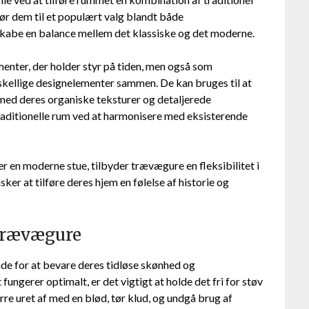
ør dem til et populært valg blandt både
 skabe en balance mellem det klassiske og det moderne.
nter, der holder styr på tiden, men også som
skellige designelementer sammen. De kan bruges til at
r med deres organiske teksturer og detaljerede
aditionelle rum ved at harmonisere med eksisterende
er en moderne stue, tilbyder trævægure en fleksibilitet i
nsker at tilføre deres hjem en følelse af historie og
 trævægure
de for at bevare deres tidløse skønhed og
 fungerer optimalt, er det vigtigt at holde det fri for støv
re uret af med en blød, tør klud, og undgå brug af