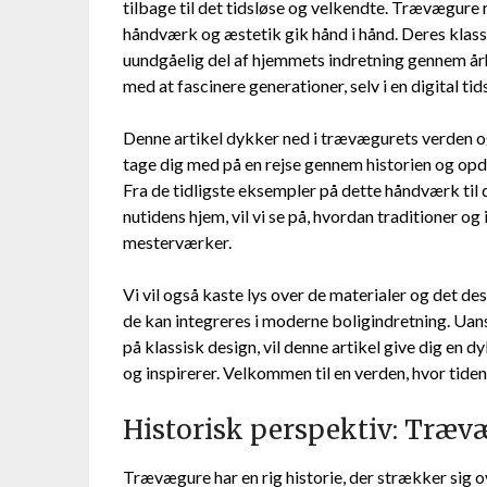
tilbage til det tidsløse og velkendte. Trævægure 
håndværk og æstetik gik hånd i hånd. Deres klass
uundgåelig del af hjemmets indretning gennem årh
med at fascinere generationer, selv i en digital ti
Denne artikel dykker ned i trævægurets verden og
tage dig med på en rejse gennem historien og op
Fra de tidligste eksempler på dette håndværk til
nutidens hjem, vil vi se på, hvordan traditioner og
mesterværker.
Vi vil også kaste lys over de materialer og det de
de kan integreres i moderne boligindretning. Uans
på klassisk design, vil denne artikel give dig en 
og inspirerer. Velkommen til en verden, hvor tide
Historisk perspektiv: Træv
Trævægure har en rig historie, der strækker sig 