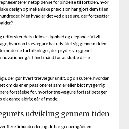
repræsenterer netop denne forbindelse til fortiden, hvor
iske design og mekaniske præcision har gjort dem til en
undreder. Men hvad er det ved disse ure, der fortsætter
dsalder?
 udforsker dets tidløse skønhed og elegance. Vi vil
dage, hvordan trævægure har udviklet sig gennem tiden.
 de moderne fortolkninger, der pryder væggene i
 innovationer går hånd i hånd for at skabe disse
sign, der gør hvert trævægur unikt, og diskutere, hvordan
et om du er en passioneret samler eller blot nysgerrig
dybere forståelse for, hvorfor trævægure fortsat betager
ns elegance aldrig går af mode.
ægurets udvikling gennem tiden
over flere århundreder, og de har gennemgået en