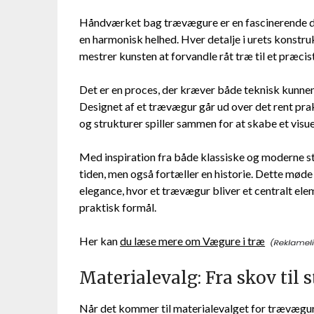
Håndværket bag trævægure er en fascinerende dis
en harmonisk helhed. Hver detalje i urets konstr
mestrer kunsten at forvandle råt træ til et præcis
Det er en proces, der kræver både teknisk kunnen 
Designet af et trævægur går ud over det rent prak
og strukturer spiller sammen for at skabe et visu
Med inspiration fra både klassiske og moderne sti
tiden, men også fortæller en historie. Dette møde
elegance, hvor et trævægur bliver et centralt el
praktisk formål.
Her kan
du læse mere om Vægure i træ
Materialevalg: Fra skov til 
Når det kommer til materialevalget for trævægure,